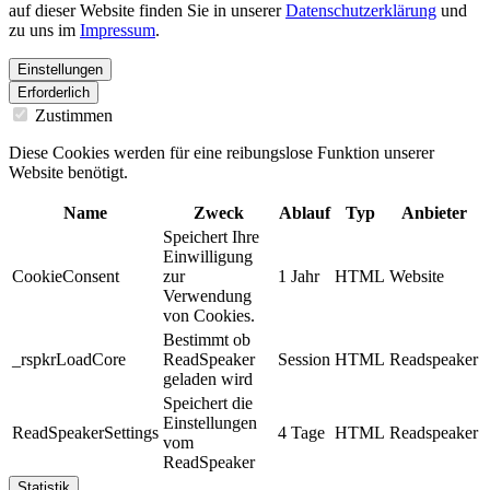
auf dieser Website finden Sie in unserer
Datenschutzerklärung
und
zu uns im
Impressum
.
Einstellungen
Erforderlich
Zustimmen
Diese Cookies werden für eine reibungslose Funktion unserer
Website benötigt.
Name
Zweck
Ablauf
Typ
Anbieter
Speichert Ihre
Einwilligung
CookieConsent
zur
1 Jahr
HTML
Website
Verwendung
von Cookies.
Bestimmt ob
_rspkrLoadCore
ReadSpeaker
Session
HTML
Readspeaker
geladen wird
Speichert die
Einstellungen
ReadSpeakerSettings
4 Tage
HTML
Readspeaker
vom
ReadSpeaker
Statistik