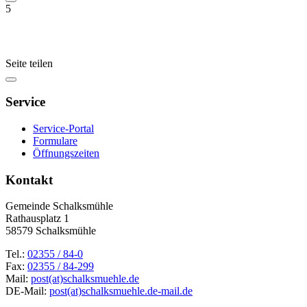
5
Seite teilen
Service
Service-Portal
Formulare
Öffnungszeiten
Kontakt
Gemeinde Schalksmühle
Rathausplatz 1
58579 Schalksmühle
Tel.:
02355 / 84-0
Fax:
02355 / 84-299
Mail:
post(at)schalksmuehle.de
DE-Mail:
post(at)schalksmuehle.de-mail.de