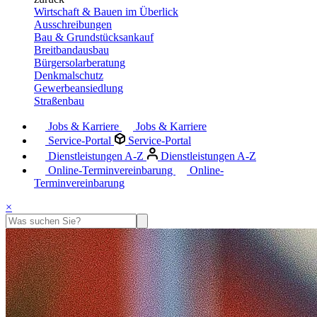
Wirtschaft & Bauen im Überlick
Ausschreibungen
Bau & Grundstücksankauf
Breitbandausbau
Bürgersolarberatung
Denkmalschutz
Gewerbeansiedlung
Straßenbau
Jobs & Karriere
Jobs & Karriere
Service-Portal
Service-Portal
Dienstleistungen A-Z
Dienstleistungen A-Z
Online-Terminvereinbarung
Online-
Terminvereinbarung
×