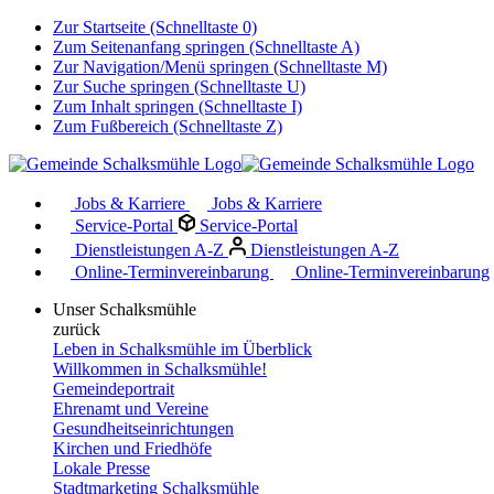
Zur Startseite (Schnelltaste 0)
Zum Seitenanfang springen (Schnelltaste A)
Zur Navigation/Menü springen (Schnelltaste M)
Zur Suche springen (Schnelltaste U)
Zum Inhalt springen (Schnelltaste I)
Zum Fußbereich (Schnelltaste Z)
Jobs & Karriere
Jobs & Karriere
Service-Portal
Service-Portal
Dienstleistungen A-Z
Dienstleistungen A-Z
Online-Terminvereinbarung
Online-Terminvereinbarung
Unser Schalksmühle
zurück
Leben in Schalksmühle im Überblick
Willkommen in Schalksmühle!
Gemeindeportrait
Ehrenamt und Vereine
Gesundheitseinrichtungen
Kirchen und Friedhöfe
Lokale Presse
Stadtmarketing Schalksmühle