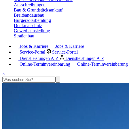
Ausschreibungen
Bau & Grundstücksankauf
Breitbandausbau
Bürgersolarberatung
Denkmalschutz
Gewerbeansiedlung
Straßenbau
Jobs & Karriere
Jobs & Karriere
Service-Portal
Service-Portal
Dienstleistungen A-Z
Dienstleistungen A-Z
Online-Terminvereinbarung
Online-Terminvereinbarung
×