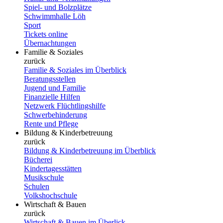
Spiel- und Bolzplätze
Schwimmhalle Löh
Sport
Tickets online
Übernachtungen
Familie & Soziales
zurück
Familie & Soziales im Überblick
Beratungsstellen
Jugend und Familie
Finanzielle Hilfen
Netzwerk Flüchtlingshilfe
Schwerbehinderung
Rente und Pflege
Bildung & Kinderbetreuung
zurück
Bildung & Kinderbetreuung im Überblick
Bücherei
Kindertagesstätten
Musikschule
Schulen
Volkshochschule
Wirtschaft & Bauen
zurück
Wirtschaft & Bauen im Überlick