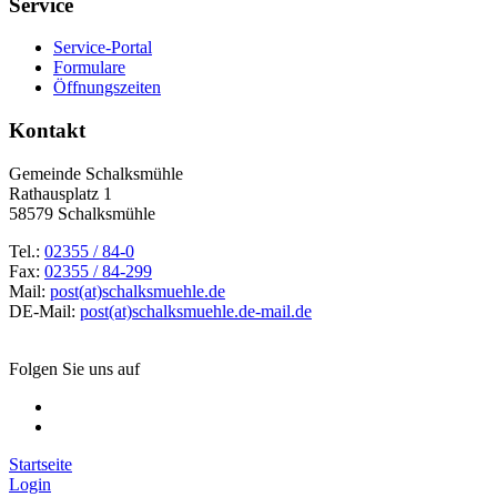
Service
Service-Portal
Formulare
Öffnungszeiten
Kontakt
Gemeinde Schalksmühle
Rathausplatz 1
58579 Schalksmühle
Tel.:
02355 / 84-0
Fax:
02355 / 84-299
Mail:
post(at)schalksmuehle.de
DE-Mail:
post(at)schalksmuehle.de-mail.de
Folgen Sie uns auf
Startseite
Login