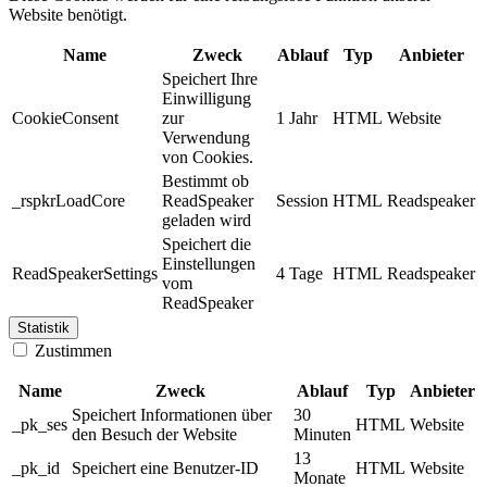
Website benötigt.
Name
Zweck
Ablauf
Typ
Anbieter
Speichert Ihre
Einwilligung
CookieConsent
zur
1 Jahr
HTML
Website
Verwendung
von Cookies.
Bestimmt ob
_rspkrLoadCore
ReadSpeaker
Session
HTML
Readspeaker
geladen wird
Speichert die
Einstellungen
ReadSpeakerSettings
4 Tage
HTML
Readspeaker
vom
ReadSpeaker
Statistik
Zustimmen
Name
Zweck
Ablauf
Typ
Anbieter
Speichert Informationen über
30
_pk_ses
HTML
Website
den Besuch der Website
Minuten
13
_pk_id
Speichert eine Benutzer-ID
HTML
Website
Monate