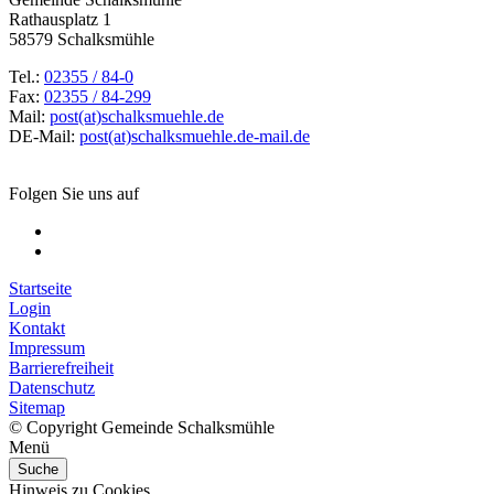
Rathausplatz 1
58579 Schalksmühle
Tel.:
02355 / 84-0
Fax:
02355 / 84-299
Mail:
post(at)schalksmuehle.de
DE-Mail:
post(at)schalksmuehle.de-mail.de
Folgen Sie uns auf
Startseite
Login
Kontakt
Impressum
Barrierefreiheit
Datenschutz
Sitemap
© Copyright Gemeinde Schalksmühle
Menü
Suche
Hinweis zu Cookies