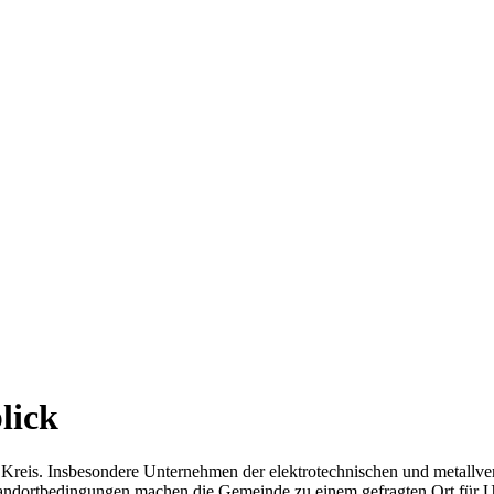
lick
 Kreis. Insbesondere Unternehmen der elektrotechnischen und metallvera
tandortbedingungen machen die Gemeinde zu einem gefragten Ort für 