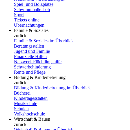
Spiel- und Bolzplätze
Schwimmhalle Löh
Sport
Tickets online
Übernachtungen
Familie & Soziales
zurück
Familie & Soziales im Überblick
Beratungsstellen
Jugend und Familie
Finanzielle Hilfen
Netzwerk Flüchtlingshilfe
Schwerbehinderung
Rente und Pflege
Bildung & Kinderbetreuung
zurück
Bildung & Kinderbetreuung im Überblick
Bücherei
Kindertagesstätten
Musikschule
Schulen
Volkshochschule
Wirtschaft & Bauen
zurück
Wirtschaft & Bauen im Überlick