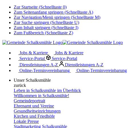
Zur Startseite (Schnelltaste 0)
Zum Seitenanfang springen (Schnelltaste A)
Zur Navigation/Menü springen (Schnelltaste M)
Zur Suche springen (Schnelltaste U)
Zum Inhalt springen (Schnelltaste I)
Zum Fußbereich (Schnelltaste Z)
Jobs & Karriere
Jobs & Karriere
Service-Portal
Service-Portal
Dienstleistungen A-Z
Dienstleistungen A-Z
Online-Terminvereinbarung
Online-Terminvereinbarung
Unser Schalksmühle
zurück
Leben in Schalksmühle im Überblick
Willkommen in Schalksmühle!
Gemeindeportrait
Ehrenamt und Vereine
Gesundheitseinrichtungen
Kirchen und Friedhöfe
Lokale Presse
Stadtmarketing Schalksmühle