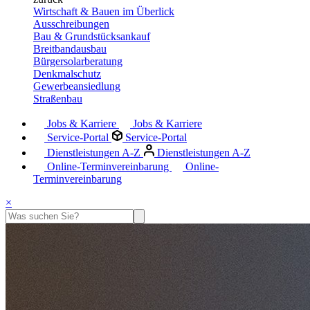
Wirtschaft & Bauen im Überlick
Ausschreibungen
Bau & Grundstücksankauf
Breitbandausbau
Bürgersolarberatung
Denkmalschutz
Gewerbeansiedlung
Straßenbau
Jobs & Karriere
Jobs & Karriere
Service-Portal
Service-Portal
Dienstleistungen A-Z
Dienstleistungen A-Z
Online-Terminvereinbarung
Online-
Terminvereinbarung
×