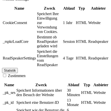
Name
Zweck
Ablauf
Typ
Anbieter
Speichert Ihre
Einwilligung
CookieConsent
zur
1 Jahr
HTML
Website
Verwendung
von Cookies.
Bestimmt ob
_rspkrLoadCore
ReadSpeaker
Session
HTML
Readspeaker
geladen wird
Speichert die
Einstellungen
ReadSpeakerSettings
4 Tage
HTML
Readspeaker
vom
ReadSpeaker
Statistik
Zustimmen
Name
Zweck
Ablauf
Typ
Anbieter
Speichert Informationen über
30
_pk_ses
HTML
Website
den Besuch der Website
Minuten
13
_pk_id
Speichert eine Benutzer-ID
HTML
Website
Monate
Speichert wie der Benutzer die
6