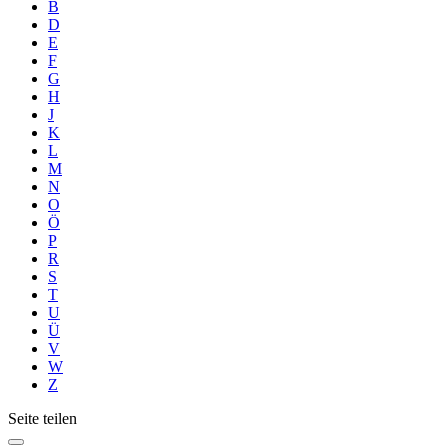
B
D
E
F
G
H
J
K
L
M
N
O
Ö
P
R
S
T
U
Ü
V
W
Z
Seite teilen