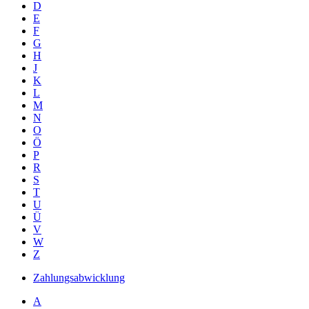
D
E
F
G
H
J
K
L
M
N
O
Ö
P
R
S
T
U
Ü
V
W
Z
Zahlungsabwicklung
A