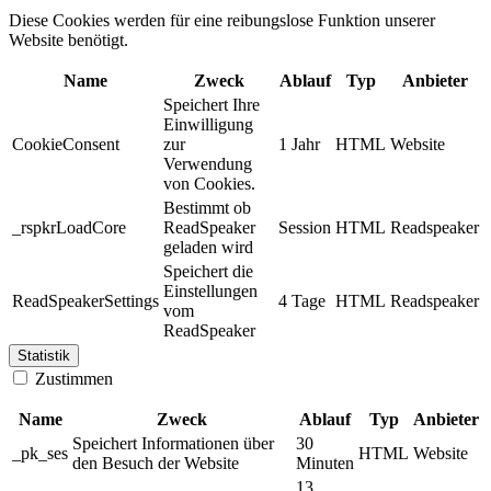
Diese Cookies werden für eine reibungslose Funktion unserer
Website benötigt.
Name
Zweck
Ablauf
Typ
Anbieter
Speichert Ihre
Einwilligung
CookieConsent
zur
1 Jahr
HTML
Website
Verwendung
von Cookies.
Bestimmt ob
_rspkrLoadCore
ReadSpeaker
Session
HTML
Readspeaker
geladen wird
Speichert die
Einstellungen
ReadSpeakerSettings
4 Tage
HTML
Readspeaker
vom
ReadSpeaker
Statistik
Zustimmen
Name
Zweck
Ablauf
Typ
Anbieter
Speichert Informationen über
30
_pk_ses
HTML
Website
den Besuch der Website
Minuten
13