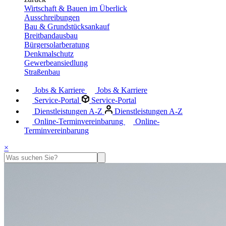
Wirtschaft & Bauen im Überlick
Ausschreibungen
Bau & Grundstücksankauf
Breitbandausbau
Bürgersolarberatung
Denkmalschutz
Gewerbeansiedlung
Straßenbau
Jobs & Karriere
Jobs & Karriere
Service-Portal
Service-Portal
Dienstleistungen A-Z
Dienstleistungen A-Z
Online-Terminvereinbarung
Online-
Terminvereinbarung
×