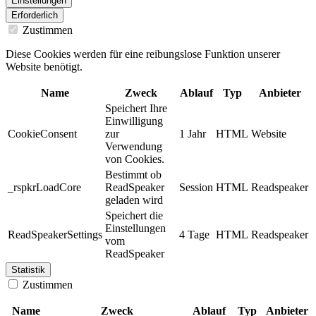
Einstellungen
Erforderlich
Zustimmen
Diese Cookies werden für eine reibungslose Funktion unserer
Website benötigt.
Name
Zweck
Ablauf
Typ
Anbieter
Speichert Ihre
Einwilligung
CookieConsent
zur
1 Jahr
HTML
Website
Verwendung
von Cookies.
Bestimmt ob
_rspkrLoadCore
ReadSpeaker
Session
HTML
Readspeaker
geladen wird
Speichert die
Einstellungen
ReadSpeakerSettings
4 Tage
HTML
Readspeaker
vom
ReadSpeaker
Statistik
Zustimmen
Name
Zweck
Ablauf
Typ
Anbieter