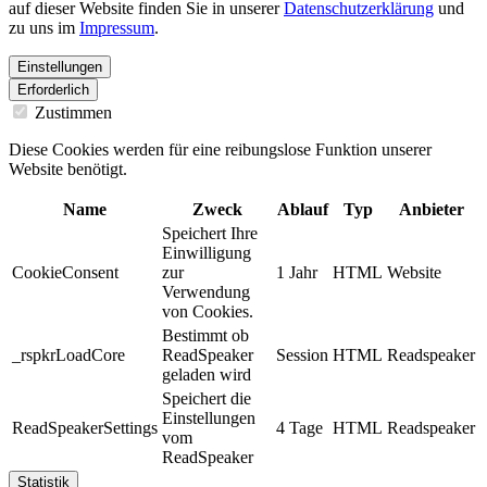
auf dieser Website finden Sie in unserer
Datenschutzerklärung
und
zu uns im
Impressum
.
Einstellungen
Erforderlich
Zustimmen
Diese Cookies werden für eine reibungslose Funktion unserer
Website benötigt.
Name
Zweck
Ablauf
Typ
Anbieter
Speichert Ihre
Einwilligung
CookieConsent
zur
1 Jahr
HTML
Website
Verwendung
von Cookies.
Bestimmt ob
_rspkrLoadCore
ReadSpeaker
Session
HTML
Readspeaker
geladen wird
Speichert die
Einstellungen
ReadSpeakerSettings
4 Tage
HTML
Readspeaker
vom
ReadSpeaker
Statistik