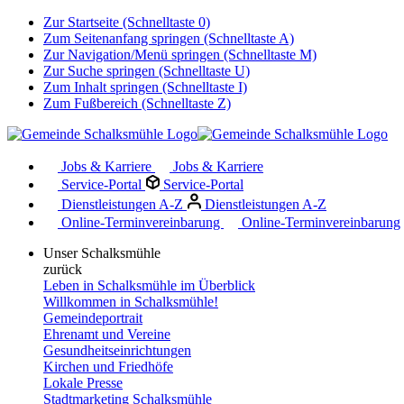
Zur Startseite (Schnelltaste 0)
Zum Seitenanfang springen (Schnelltaste A)
Zur Navigation/Menü springen (Schnelltaste M)
Zur Suche springen (Schnelltaste U)
Zum Inhalt springen (Schnelltaste I)
Zum Fußbereich (Schnelltaste Z)
Jobs & Karriere
Jobs & Karriere
Service-Portal
Service-Portal
Dienstleistungen A-Z
Dienstleistungen A-Z
Online-Terminvereinbarung
Online-Terminvereinbarung
Unser Schalksmühle
zurück
Leben in Schalksmühle im Überblick
Willkommen in Schalksmühle!
Gemeindeportrait
Ehrenamt und Vereine
Gesundheitseinrichtungen
Kirchen und Friedhöfe
Lokale Presse
Stadtmarketing Schalksmühle