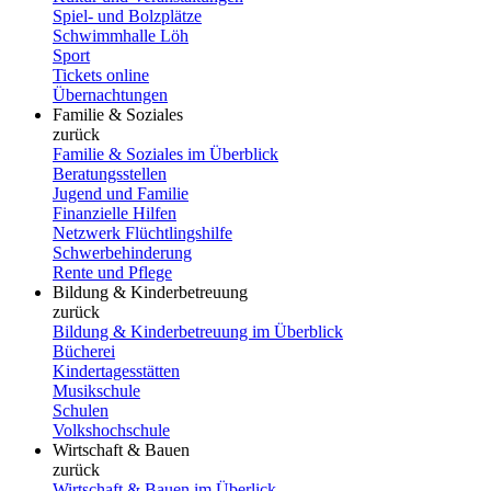
Spiel- und Bolzplätze
Schwimmhalle Löh
Sport
Tickets online
Übernachtungen
Familie & Soziales
zurück
Familie & Soziales im Überblick
Beratungsstellen
Jugend und Familie
Finanzielle Hilfen
Netzwerk Flüchtlingshilfe
Schwerbehinderung
Rente und Pflege
Bildung & Kinderbetreuung
zurück
Bildung & Kinderbetreuung im Überblick
Bücherei
Kindertagesstätten
Musikschule
Schulen
Volkshochschule
Wirtschaft & Bauen
zurück
Wirtschaft & Bauen im Überlick