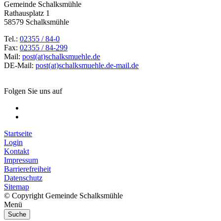
Gemeinde Schalksmühle
Rathausplatz 1
58579 Schalksmühle
Tel.:
02355 / 84-0
Fax:
02355 / 84-299
Mail:
post(at)schalksmuehle.de
DE-Mail:
post(at)schalksmuehle.de-mail.de
Folgen Sie uns auf
Startseite
Login
Kontakt
Impressum
Barrierefreiheit
Datenschutz
Sitemap
© Copyright Gemeinde Schalksmühle
Menü
Suche